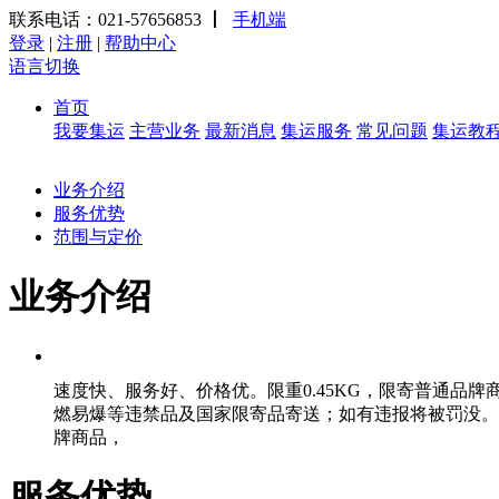
联系电话：021-57656853
丨
手机端
登录
|
注册
|
帮助中心
语言切换
首页
我要集运
主营业务
最新消息
集运服务
常见问题
集运教
业务介绍
服务优势
范围与定价
业务介绍
速度快、服务好、价格优。限重0.45KG，限寄普通
燃易爆等违禁品及国家限寄品寄送；如有违报将被罚没。不
牌商品，
服务优势